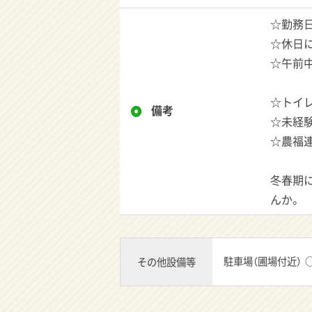
☆勤務日
☆休日に
☆午前
☆トイ
備考
☆未経験
☆農福連
冬春期
んか。
駐車場（圃場付近）
その他設備等