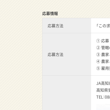
応募情報
応募方法
「この
① 応募
② 管
応募方法
③ 農
④ 農家
⑤ 雇
JA高
高知県安
TEL：0